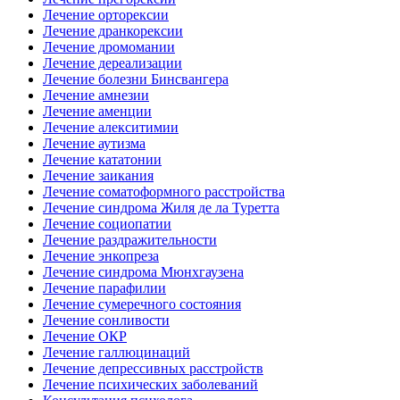
Лечение орторексии
Лечение дранкорексии
Лечение дромомании
Лечение дереализации
Лечение болезни Бинсвангера
Лечение амнезии
Лечение аменции
Лечение алекситимии
Лечение аутизма
Лечение кататонии
Лечение заикания
Лечение соматоформного расстройства
Лечение синдрома Жиля де ла Туретта
Лечение социопатии
Лечение раздражительности
Лечение энкопреза
Лечение синдрома Мюнхгаузена
Лечение парафилии
Лечение сумеречного состояния
Лечение сонливости
Лечение ОКР
Лечение галлюцинаций
Лечение депрессивных расстройств
Лечение психических заболеваний