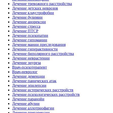
Лечение тревожного расстройства
Лечение детских неврозов
Лечение клаустрофобии
Лечение булимии
Лечение анорексии
Лечение стресса
Лечение ПТСР
Лечение психопатии
Лечение гипомании
Лечение мании преследования
Лечение гиперактивности
Лечение биполярного расстройства
Лечение неврастении
Лечение энуреза
Врач-психотерапевт
Врач-невролог
Лечение деменции
Лечение панических атак
Лечение эпилепсии
Лечение истерических расстройств
Лечение психологических расстройств
Лечение паранойи
Лечение абулии
Лечение аллотриофагии
Лечение прегорексии