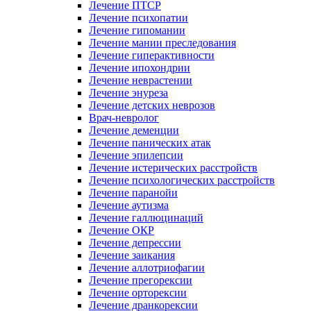
Лечение ПТСР
Лечение психопатии
Лечение гипомании
Лечение мании преследования
Лечение гиперактивности
Лечение ипохондрии
Лечение неврастении
Лечение энуреза
Лечение детских неврозов
Врач-невролог
Лечение деменции
Лечение панических атак
Лечение эпилепсии
Лечение истерических расстройств
Лечение психологических расстройств
Лечение паранойи
Лечение аутизма
Лечение галлюцинаций
Лечение ОКР
Лечение депрессии
Лечение заикания
Лечение аллотриофагии
Лечение прегорексии
Лечение орторексии
Лечение дранкорексии