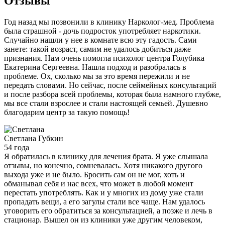
Отзывы
Год назад мы позвонили в клинику Нарколог-мед. Проблема
была страшной - дочь подросток употребляет наркотики.
Случайно нашли у нее в комнате всю эту гадость. Сами
занете: такой возраст, самим не удалось добиться даже
признания. Нам очень помогла психолог центра Голубика
Екатерина Сергеевна. Нашла подход и разобралась в
проблеме. Ох, сколько мы за это время пережили и не
передать словами. Но сейчас, после сеймейных консультаций
и после разбора всей проблемы, которая была намного глубже,
мы все стали взрослее и стали настоящей семьей. Душевно
благодарим центр за такую помощь!
Светлана
Губкин
54 года
Я обратилась в клинику для лечения брата. Я уже слышала
отзывы, но конечно, сомневалась. Хотя никакого другого
выхода уже и не было. Бросить сам он не мог, хоть и
обманывал себя и нас всех, что может в любой момент
перестать употреблять. Как и у многих из дому уже стали
пропадать вещи, а его загулы стали все чаще. Нам удалось
уговорить его обратиться за консультацией, а позже и лечь в
стационар. Вышел он из клиники уже другим человеком,