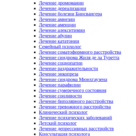
Лечение дромомании
Лечение дереализации
Лечение болезни Бинсвангера
Лечение амнезии
Лечение аменции
Лечение алекситимии
Лечение абулии
Лечение кататонии
Семейный психолог
Лечение соматоформного расстройства
Лечение синдрома Жиля де ла Туретта
Лечение социопатии
Лечение раздражительности
Лечение энкопреза
Лечение синдрома Мюнхгаузена
Лечение парафилии
Лечение сумеречного состояния
Лечение сонливости
Лечение биполярного расстройства
Лечение тревожного расстройства
Клинический психолог
Лечение психических заболеваний
Детский психолог
Лечение депрессивных расстройств
Консультация психолога