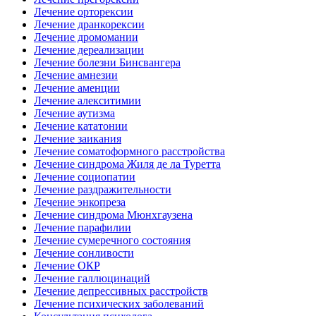
Лечение орторексии
Лечение дранкорексии
Лечение дромомании
Лечение дереализации
Лечение болезни Бинсвангера
Лечение амнезии
Лечение аменции
Лечение алекситимии
Лечение аутизма
Лечение кататонии
Лечение заикания
Лечение соматоформного расстройства
Лечение синдрома Жиля де ла Туретта
Лечение социопатии
Лечение раздражительности
Лечение энкопреза
Лечение синдрома Мюнхгаузена
Лечение парафилии
Лечение сумеречного состояния
Лечение сонливости
Лечение ОКР
Лечение галлюцинаций
Лечение депрессивных расстройств
Лечение психических заболеваний