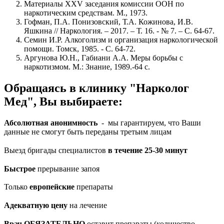
Материалы XXV заседания комиссии ООН по
наркотическим средствам. М., 1973.
Гофман, П.А. Понизовский, Т.А. Кожинова, И.В.
Яшкина // Наркология. – 2017. – Т. 16. - № 7. – С. 64-67.
Семин И.Р. Алкоголизм и организация наркологической
помощи. Томск, 1985. - С. 64-72.
Аргунова Ю.Н., Габиани А.А. Меры борьбы с
наркотизмом. М.: Знание, 1989.-64 с.
Обращаясь в клинику "Нарколог
Мед", Вы выбираете:
Абсолютная анонимность
- мы гарантируем, что Ваши
данные не смогут быть переданы третьим лицам
Выезд бригады специалистов
в течение 25-30 минут
Быстрое
прерывание запоя
Только
европейские
препараты
Адекватную цену
на лечение
Врач ОБЯЗАТЕЛЬНО
оставит препараты (количество