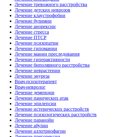
Лечение тревожного расстройства
Лечение детских неврозов
Лечение клаустрофобии
Лечение булимии
Лечение анорексии
Лечение стресса
Лечение ПТСР
Лечение психопатии
Лечение гипомании
Лечение мании преследования
Лечение гиперактивности
Лечение биполярного расстройства
Лечение неврастении
Лечение энуреза
Врач-психотерапевт
Врач-невролог
Лечение деменции
Лечение панических атак
Лечение эпилепсии
Лечение истерических расстройств
Лечение психологических расстройств
Лечение паранойи
Лечение абулии
Лечение аллотриофагии
Лечение прегорексии