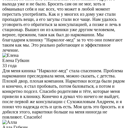
выхода уже и не было. Бросить сам он не мог, хоть и
обманывал себя и нас всех, что может в любой момент
перестать употреблять. Как и у многих из дому уже стали
пропадать вещи, а его загулы стали все чаще. Нам удалось
уговорить его обратиться за консультацией, а позже и лечь в
стационар. Вышел он из клиники уже другим человеком,
вернее, прежним, такм как был до наркомании. Мы
благодарим клинику "Нарколог-мед" за то что они помогают
таким как мы. Это реально работающее и эффективное
лечение.
Елена
Губкин
33 года
Для меня киника "Нарколог-мед" стала спасением. Проблема
наркомании преследовала меня, можно сказать, с детства.
Плохой двор, плохая компания. Наркотики всегда были рядом
и конечно, я стал пробовать, потом баловаться, а потом и
конкретно подсел. Спасибо родителям и тёте, которые меня
привели в клинику. Конечно я думал что ничего не выйдет,
после первой же консультации с Сухожиловым Андреем, и я
понял что надежда есть и цель есть. Моя цель это бросить. и я
добился этого, наркотики больше на меня ниногда не
повлияют. Спасибо!
Алла
Губкин