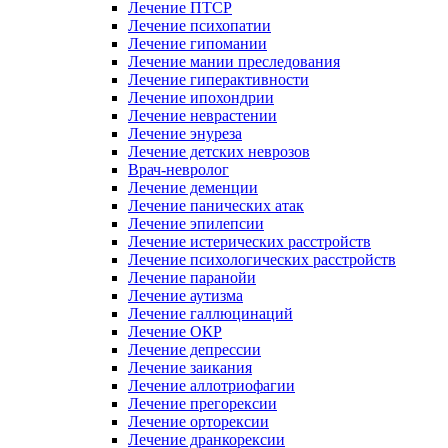
Лечение ПТСР
Лечение психопатии
Лечение гипомании
Лечение мании преследования
Лечение гиперактивности
Лечение ипохондрии
Лечение неврастении
Лечение энуреза
Лечение детских неврозов
Врач-невролог
Лечение деменции
Лечение панических атак
Лечение эпилепсии
Лечение истерических расстройств
Лечение психологических расстройств
Лечение паранойи
Лечение аутизма
Лечение галлюцинаций
Лечение ОКР
Лечение депрессии
Лечение заикания
Лечение аллотриофагии
Лечение прегорексии
Лечение орторексии
Лечение дранкорексии