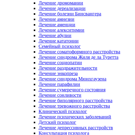
Лечение дромомании
Лечение дереализации
Лечение болезни Бинсвангера
Лечение амнезии
Лечение аменции
Лечение алекситимии
Лечение абулии
Лечение кататонии
Семейный психолог
Лечение соматоформного расстройства
Лечение синдрома Жиля де ла Туретта
Лечение социопатии
Лечение раздражительности
Лечение энкопреза
Лечение синдрома Мюнхгаузена
Лечение парафилии
Лечение сумеречного состояния
Лечение сонливости
Лечение биполярного расстройства
Лечение тревожного расстройства
Клинический психолог
Лечение психических заболеваний
Детский психолог
Лечение депрессивных расстройств
Консультация психолога