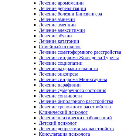
Лечение дромомании
Лечение дереализации
Лечение болезни Бинсвангера
Лечение амнезии
Лечение аменции
Лечение алекситимии
Лечение абулии
Лечение кататонии
Семейный психолог
Лечение соматоформного расстройства
Лечение синдрома Жиля де ла Туретта
Лечение социопатии
Лечение раздражительности
Лечение энкопреза
Лечение синдрома Мюнхгаузена
Лечение парафилии
Лечение сумеречного состояния
Лечение сонливости
Лечение биполярного расстройства
Лечение тревожного расстройства
Клинический психолог
Лечение психических заболеваний
Детский психолог
Лечение депрессивных расстройств
Консультация психолога