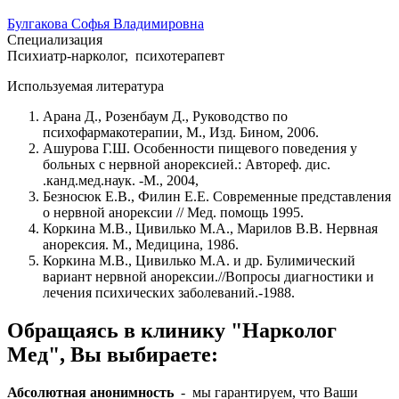
Булгакова Софья Владимировна
Специализация
Психиатр-нарколог, психотерапевт
Используемая литература
Арана Д., Розенбаум Д., Руководство по
психофармакотерапии, М., Изд. Бином, 2006.
Ашурова Г.Ш. Особенности пищевого поведения у
больных с нервной анорексией.: Автореф. дис.
.канд.мед.наук. -М., 2004,
Безносюк Е.В., Филин Е.Е. Современные представления
о нервной анорексии // Мед. помощь 1995.
Коркина М.В., Цивилько М.А., Марилов В.В. Нервная
анорексия. М., Медицина, 1986.
Коркина М.В., Цивилько М.А. и др. Булимический
вариант нервной анорексии.//Вопросы диагностики и
лечения психических заболеваний.-1988.
Обращаясь в клинику "Нарколог
Мед", Вы выбираете:
Абсолютная анонимность
- мы гарантируем, что Ваши