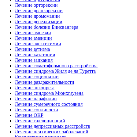
Лечение орторексии
Лечение дранкорексии
Лечение дромомании
Лечение дереализации
Лечение болезни Бинсвангера
Лечение амнезии
Лечение аменции
Лечение алекситимии
Лечение аутизма
Лечение кататонии
Лечение заикания
Лечение соматоформного расстройства
Лечение синдрома Жиля де ла Туретта
Лечение социопатии
Лечение раздражительности
Лечение энкопреза
Лечение синдрома Мюнхгаузена
Лечение парафилии
Лечение сумеречного состояния
Лечение сонливости
Лечение ОКР
Лечение галлюцинаций
Лечение депрессивных расстройств
Лечение психических заболеваний