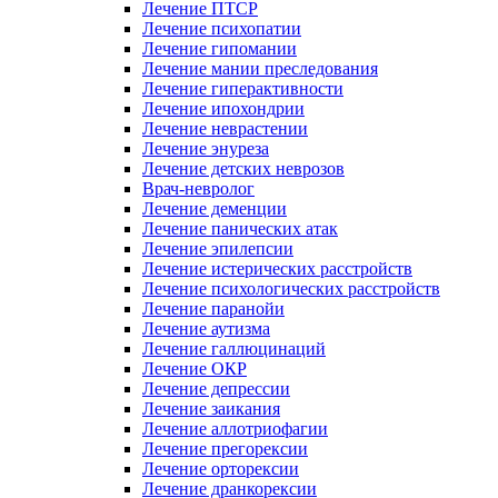
Лечение ПТСР
Лечение психопатии
Лечение гипомании
Лечение мании преследования
Лечение гиперактивности
Лечение ипохондрии
Лечение неврастении
Лечение энуреза
Лечение детских неврозов
Врач-невролог
Лечение деменции
Лечение панических атак
Лечение эпилепсии
Лечение истерических расстройств
Лечение психологических расстройств
Лечение паранойи
Лечение аутизма
Лечение галлюцинаций
Лечение ОКР
Лечение депрессии
Лечение заикания
Лечение аллотриофагии
Лечение прегорексии
Лечение орторексии
Лечение дранкорексии