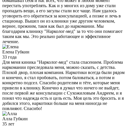
обманывал себя и нас всех, что может в любой момент
перестать употреблять. Как и у многих из дому уже стали
пропадать вещи, а его загулы стали все чаще. Нам удалось
уговорить его обратиться за консультацией, а позже и лечь в
стационар. Вышел он из клиники уже другим человеком,
вернее, прежним, такм как был до наркомании. Мы
благодарим клинику "Нарколог-мед" за то что они помогают
таким как мы. Это реально работающее и эффективное
лечение.
Елена
Губкин
33 года
Для меня киника "Нарколог-мед" стала спасением. Проблема
наркомании преследовала меня, можно сказать, с детства.
Плохой двор, плохая компания. Наркотики всегда были рядом
и конечно, я стал пробовать, потом баловаться, а потом и
конкретно подсел. Спасибо родителям и тёте, которые меня
привели в клинику. Конечно я думал что ничего не выйдет,
после первой же консультации с Сухожиловым Андреем, и я
понял что надежда есть и цель есть. Моя цель это бросить. и я
добился этого, наркотики больше на меня ниногда не
повлияют. Спасибо!
Алла
Губкин
35 лет