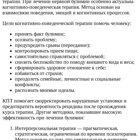
терапии. При лечении нервной булимии особенно актуальна
когнитивно-поведенческая терапия. Метод основан на
взаимосвязи поведения, эмоций и когнитивных процессов.
Цели когнитивно-поведенческой терапии помочь человеку:
принять факт булимии;
осознать проблему;
предупредить срывы (переедание);
контролировать прием пищи;
самостоятельно справляться с проблемой;
снизить беспокойство по поводу внешнего вида и веса;
сформировать здоровое отношение к себе;
избавиться от страхов;
преодолеть семейные, личностные и социальные
конфликты;
распознать мнимые идеалы.
КПТ помогает скорректировать нарушенные установки и
предотвратить вероятность рецидива после прохождения
курса терапии. Другие методики, показавшие высокую
эффективность при лечении булимии:
Интерперсональная терапия — прагматическая,
стратегическая, ограниченная по времени психотерапия.
Метод основан на том, что центральным в развитии