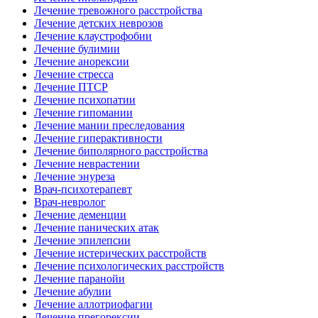
Лечение тревожного расстройства
Лечение детских неврозов
Лечение клаустрофобии
Лечение булимии
Лечение анорексии
Лечение стресса
Лечение ПТСР
Лечение психопатии
Лечение гипомании
Лечение мании преследования
Лечение гиперактивности
Лечение биполярного расстройства
Лечение неврастении
Лечение энуреза
Врач-психотерапевт
Врач-невролог
Лечение деменции
Лечение панических атак
Лечение эпилепсии
Лечение истерических расстройств
Лечение психологических расстройств
Лечение паранойи
Лечение абулии
Лечение аллотриофагии
Лечение прегорексии