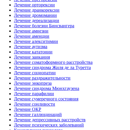
Лечение орторексии
Лечение дранкорексии
Лечение дромомании
Лечение дереализации
Лечение болезни Бинсвангера
Лечение амнезии
Лечение аменции
Лечение алекситимии
Лечение аутизма
Лечение кататонии
Лечение заикания
Лечение соматоформного расстройства
Лечение синдрома Жиля де ла Туретта
Лечение социопатии
Лечение раздражительности
Лечение энкопреза
Лечение синдрома Мюнхгаузена
Лечение парафилии
Лечение сумеречного состояния
Лечение сонливости
Лечение ОКР
Лечение галлюцинаций
Лечение депрессивных расстройств
Лечение психических заболеваний