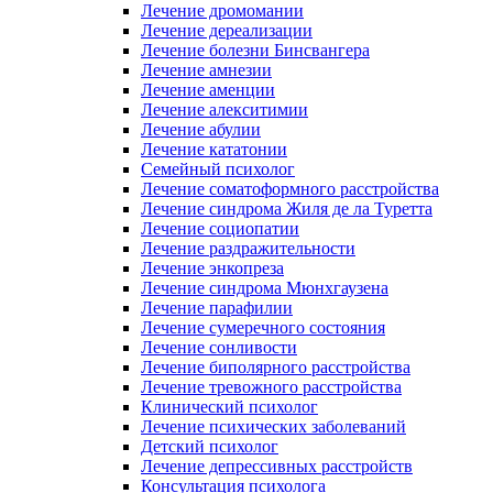
Лечение дромомании
Лечение дереализации
Лечение болезни Бинсвангера
Лечение амнезии
Лечение аменции
Лечение алекситимии
Лечение абулии
Лечение кататонии
Семейный психолог
Лечение соматоформного расстройства
Лечение синдрома Жиля де ла Туретта
Лечение социопатии
Лечение раздражительности
Лечение энкопреза
Лечение синдрома Мюнхгаузена
Лечение парафилии
Лечение сумеречного состояния
Лечение сонливости
Лечение биполярного расстройства
Лечение тревожного расстройства
Клинический психолог
Лечение психических заболеваний
Детский психолог
Лечение депрессивных расстройств
Консультация психолога