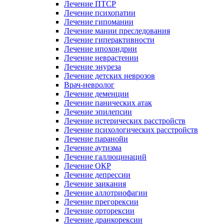
Лечение ПТСР
Лечение психопатии
Лечение гипомании
Лечение мании преследования
Лечение гиперактивности
Лечение ипохондрии
Лечение неврастении
Лечение энуреза
Лечение детских неврозов
Врач-невролог
Лечение деменции
Лечение панических атак
Лечение эпилепсии
Лечение истерических расстройств
Лечение психологических расстройств
Лечение паранойи
Лечение аутизма
Лечение галлюцинаций
Лечение ОКР
Лечение депрессии
Лечение заикания
Лечение аллотриофагии
Лечение прегорексии
Лечение орторексии
Лечение дранкорексии