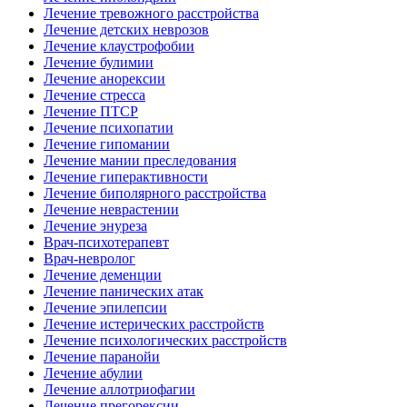
Лечение тревожного расстройства
Лечение детских неврозов
Лечение клаустрофобии
Лечение булимии
Лечение анорексии
Лечение стресса
Лечение ПТСР
Лечение психопатии
Лечение гипомании
Лечение мании преследования
Лечение гиперактивности
Лечение биполярного расстройства
Лечение неврастении
Лечение энуреза
Врач-психотерапевт
Врач-невролог
Лечение деменции
Лечение панических атак
Лечение эпилепсии
Лечение истерических расстройств
Лечение психологических расстройств
Лечение паранойи
Лечение абулии
Лечение аллотриофагии
Лечение прегорексии