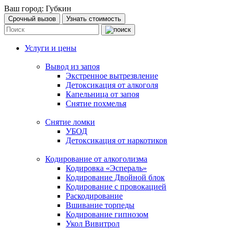
Ваш город:
Губкин
Срочный вызов
Узнать стоимость
Услуги и цены
Вывод из запоя
Экстренное вытрезвление
Детоксикация от алкоголя
Капельница от запоя
Снятие похмелья
Снятие ломки
УБОД
Детоксикация от наркотиков
Кодирование от алкоголизма
Кодировка «Эспераль»
Кодирование Двойной блок
Кодирование с провокацией
Раскодирование
Вшивание торпеды
Кодирование гипнозом
Укол Вивитрол