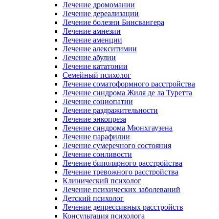
Лечение дромомании
Лечение дереализации
Лечение болезни Бинсвангера
Лечение амнезии
Лечение аменции
Лечение алекситимии
Лечение абулии
Лечение кататонии
Семейный психолог
Лечение соматоформного расстройства
Лечение синдрома Жиля де ла Туретта
Лечение социопатии
Лечение раздражительности
Лечение энкопреза
Лечение синдрома Мюнхгаузена
Лечение парафилии
Лечение сумеречного состояния
Лечение сонливости
Лечение биполярного расстройства
Лечение тревожного расстройства
Клинический психолог
Лечение психических заболеваний
Детский психолог
Лечение депрессивных расстройств
Консультация психолога