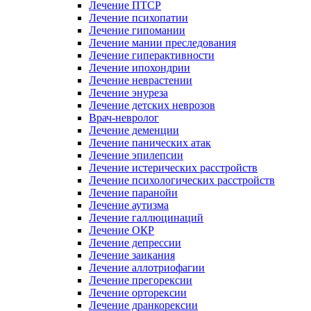
Лечение ПТСР
Лечение психопатии
Лечение гипомании
Лечение мании преследования
Лечение гиперактивности
Лечение ипохондрии
Лечение неврастении
Лечение энуреза
Лечение детских неврозов
Врач-невролог
Лечение деменции
Лечение панических атак
Лечение эпилепсии
Лечение истерических расстройств
Лечение психологических расстройств
Лечение паранойи
Лечение аутизма
Лечение галлюцинаций
Лечение ОКР
Лечение депрессии
Лечение заикания
Лечение аллотриофагии
Лечение прегорексии
Лечение орторексии
Лечение дранкорексии