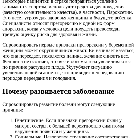
Некоторые пациентки в страхе поправиться усиленно
занимаются спортом, используют средства для похудения
(зачастую сомнительного качества), в частности, Пароксетин.
Это несет угрозу для здоровья женщины и будущего ребенка.
Специалисты относят прегорексию к одной их форм
анорексии, когда у человека цели похудеть превосходят
трезвую оценку риска для здоровья и жизни.
Спровоцировать первые признаки прегорексии у беременной
женщины может округлившийся живот. Ей начинает казаться,
что она переедает, появляется паника, желание снизить вес.
Женщина не осознает, что вес и объемы тела увеличиваются
по причине растущего плода. Усугубляет ситуацию
увеличивающийся аппетит, что приводит к чередованию
периодов переедания и голодания.
Почему развивается заболевание
Спровоцировать развитие болезни могут следующие
причины:
Генетические. Если признаки прегорексии были у
матери, сестры, с большей вероятностью симптомы
нарушения появятся и у женщины.
Социальные. Нездоровое стремление соответствовать