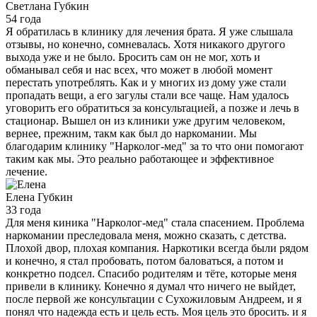
Светлана
Губкин
54 года
Я обратилась в клинику для лечения брата. Я уже слышала
отзывы, но конечно, сомневалась. Хотя никакого другого
выхода уже и не было. Бросить сам он не мог, хоть и
обманывал себя и нас всех, что может в любой момент
перестать употреблять. Как и у многих из дому уже стали
пропадать вещи, а его загулы стали все чаще. Нам удалось
уговорить его обратиться за консультацией, а позже и лечь в
стационар. Вышел он из клиники уже другим человеком,
вернее, прежним, такм как был до наркомании. Мы
благодарим клинику "Нарколог-мед" за то что они помогают
таким как мы. Это реально работающее и эффективное
лечение.
Елена
Губкин
33 года
Для меня киника "Нарколог-мед" стала спасением. Проблема
наркомании преследовала меня, можно сказать, с детства.
Плохой двор, плохая компания. Наркотики всегда были рядом
и конечно, я стал пробовать, потом баловаться, а потом и
конкретно подсел. Спасибо родителям и тёте, которые меня
привели в клинику. Конечно я думал что ничего не выйдет,
после первой же консультации с Сухожиловым Андреем, и я
понял что надежда есть и цель есть. Моя цель это бросить. и я