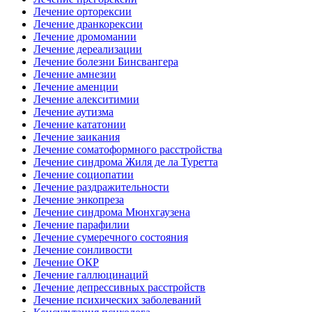
Лечение орторексии
Лечение дранкорексии
Лечение дромомании
Лечение дереализации
Лечение болезни Бинсвангера
Лечение амнезии
Лечение аменции
Лечение алекситимии
Лечение аутизма
Лечение кататонии
Лечение заикания
Лечение соматоформного расстройства
Лечение синдрома Жиля де ла Туретта
Лечение социопатии
Лечение раздражительности
Лечение энкопреза
Лечение синдрома Мюнхгаузена
Лечение парафилии
Лечение сумеречного состояния
Лечение сонливости
Лечение ОКР
Лечение галлюцинаций
Лечение депрессивных расстройств
Лечение психических заболеваний