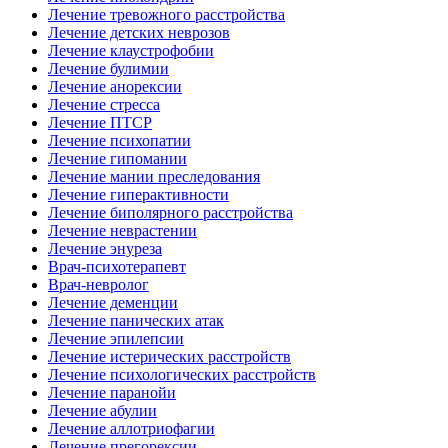
Лечение тревожного расстройства
Лечение детских неврозов
Лечение клаустрофобии
Лечение булимии
Лечение анорексии
Лечение стресса
Лечение ПТСР
Лечение психопатии
Лечение гипомании
Лечение мании преследования
Лечение гиперактивности
Лечение биполярного расстройства
Лечение неврастении
Лечение энуреза
Врач-психотерапевт
Врач-невролог
Лечение деменции
Лечение панических атак
Лечение эпилепсии
Лечение истерических расстройств
Лечение психологических расстройств
Лечение паранойи
Лечение абулии
Лечение аллотриофагии
Лечение прегорексии