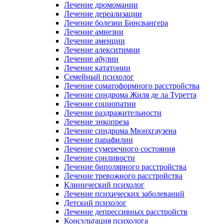
Лечение дромомании
Лечение дереализации
Лечение болезни Бинсвангера
Лечение амнезии
Лечение аменции
Лечение алекситимии
Лечение абулии
Лечение кататонии
Семейный психолог
Лечение соматоформного расстройства
Лечение синдрома Жиля де ла Туретта
Лечение социопатии
Лечение раздражительности
Лечение энкопреза
Лечение синдрома Мюнхгаузена
Лечение парафилии
Лечение сумеречного состояния
Лечение сонливости
Лечение биполярного расстройства
Лечение тревожного расстройства
Клинический психолог
Лечение психических заболеваний
Детский психолог
Лечение депрессивных расстройств
Консультация психолога