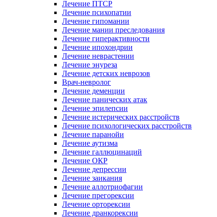
Лечение ПТСР
Лечение психопатии
Лечение гипомании
Лечение мании преследования
Лечение гиперактивности
Лечение ипохондрии
Лечение неврастении
Лечение энуреза
Лечение детских неврозов
Врач-невролог
Лечение деменции
Лечение панических атак
Лечение эпилепсии
Лечение истерических расстройств
Лечение психологических расстройств
Лечение паранойи
Лечение аутизма
Лечение галлюцинаций
Лечение ОКР
Лечение депрессии
Лечение заикания
Лечение аллотриофагии
Лечение прегорексии
Лечение орторексии
Лечение дранкорексии