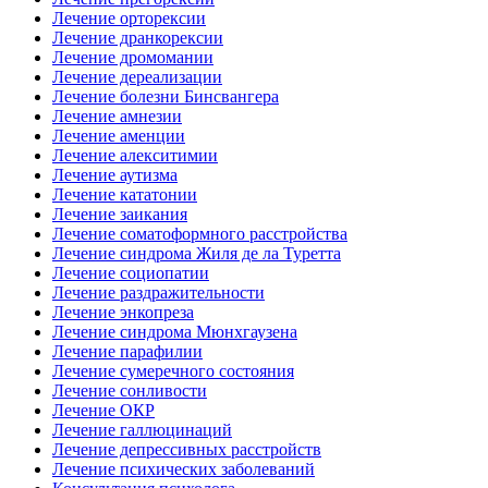
Лечение орторексии
Лечение дранкорексии
Лечение дромомании
Лечение дереализации
Лечение болезни Бинсвангера
Лечение амнезии
Лечение аменции
Лечение алекситимии
Лечение аутизма
Лечение кататонии
Лечение заикания
Лечение соматоформного расстройства
Лечение синдрома Жиля де ла Туретта
Лечение социопатии
Лечение раздражительности
Лечение энкопреза
Лечение синдрома Мюнхгаузена
Лечение парафилии
Лечение сумеречного состояния
Лечение сонливости
Лечение ОКР
Лечение галлюцинаций
Лечение депрессивных расстройств
Лечение психических заболеваний