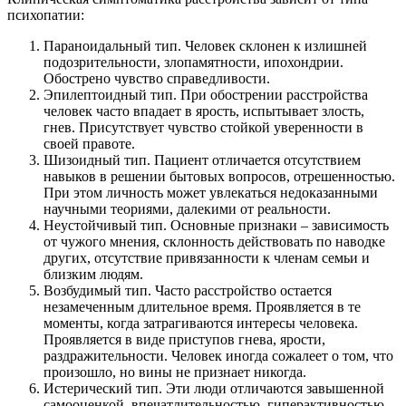
психопатии:
Параноидальный тип. Человек склонен к излишней
подозрительности, злопамятности, ипохондрии.
Обострено чувство справедливости.
Эпилептоидный тип. При обострении расстройства
человек часто впадает в ярость, испытывает злость,
гнев. Присутствует чувство стойкой уверенности в
своей правоте.
Шизоидный тип. Пациент отличается отсутствием
навыков в решении бытовых вопросов, отрешенностью.
При этом личность может увлекаться недоказанными
научными теориями, далекими от реальности.
Неустойчивый тип. Основные признаки – зависимость
от чужого мнения, склонность действовать по наводке
других, отсутствие привязанности к членам семьи и
близким людям.
Возбудимый тип. Часто расстройство остается
незамеченным длительное время. Проявляется в те
моменты, когда затрагиваются интересы человека.
Проявляется в виде приступов гнева, ярости,
раздражительности. Человек иногда сожалеет о том, что
произошло, но вины не признает никогда.
Истерический тип. Эти люди отличаются завышенной
самооценкой, впечатлительностью, гиперактивностью.