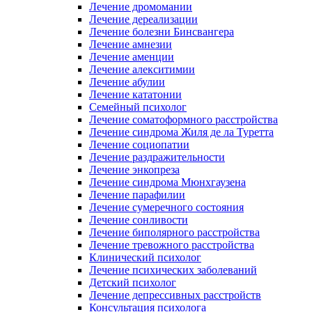
Лечение дромомании
Лечение дереализации
Лечение болезни Бинсвангера
Лечение амнезии
Лечение аменции
Лечение алекситимии
Лечение абулии
Лечение кататонии
Семейный психолог
Лечение соматоформного расстройства
Лечение синдрома Жиля де ла Туретта
Лечение социопатии
Лечение раздражительности
Лечение энкопреза
Лечение синдрома Мюнхгаузена
Лечение парафилии
Лечение сумеречного состояния
Лечение сонливости
Лечение биполярного расстройства
Лечение тревожного расстройства
Клинический психолог
Лечение психических заболеваний
Детский психолог
Лечение депрессивных расстройств
Консультация психолога