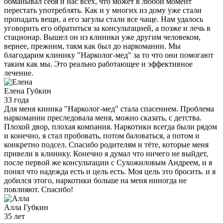
обманывал себя и нас всех, что может в любой момент
перестать употреблять. Как и у многих из дому уже стали
пропадать вещи, а его загулы стали все чаще. Нам удалось
уговорить его обратиться за консультацией, а позже и лечь в
стационар. Вышел он из клиники уже другим человеком,
вернее, прежним, такм как был до наркомании. Мы
благодарим клинику "Нарколог-мед" за то что они помогают
таким как мы. Это реально работающее и эффективное
лечение.
Елена
Губкин
33 года
Для меня киника "Нарколог-мед" стала спасением. Проблема
наркомании преследовала меня, можно сказать, с детства.
Плохой двор, плохая компания. Наркотики всегда были рядом
и конечно, я стал пробовать, потом баловаться, а потом и
конкретно подсел. Спасибо родителям и тёте, которые меня
привели в клинику. Конечно я думал что ничего не выйдет,
после первой же консультации с Сухожиловым Андреем, и я
понял что надежда есть и цель есть. Моя цель это бросить. и я
добился этого, наркотики больше на меня ниногда не
повлияют. Спасибо!
Алла
Губкин
35 лет