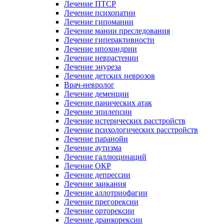
Лечение ПТСР
Лечение психопатии
Лечение гипомании
Лечение мании преследования
Лечение гиперактивности
Лечение ипохондрии
Лечение неврастении
Лечение энуреза
Лечение детских неврозов
Врач-невролог
Лечение деменции
Лечение панических атак
Лечение эпилепсии
Лечение истерических расстройств
Лечение психологических расстройств
Лечение паранойи
Лечение аутизма
Лечение галлюцинаций
Лечение ОКР
Лечение депрессии
Лечение заикания
Лечение аллотриофагии
Лечение прегорексии
Лечение орторексии
Лечение дранкорексии