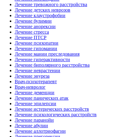
Лечение тревожного расстройства
Лечение детских неврозов
Лечение клаустрофобии
Лечение булимии
Лечение анорексии
Лечение стресса
Лечение ПТСР
Лечение психопатии
Лечение гипомании
Лечение мании преследования
Лечение гиперактивности
Лечение биполярного расстройства
Лечение неврастении
Лечение энуреза
Врач-психотерапевт
Врач-невролог
Лечение деменции
Лечение панических атак
Лечение эпилепсии
Лечение истерических расстройств
Лечение психологических расстройств
Лечение паранойи
Лечение абулии
Лечение аллотриофагии
Лечение прегорексии