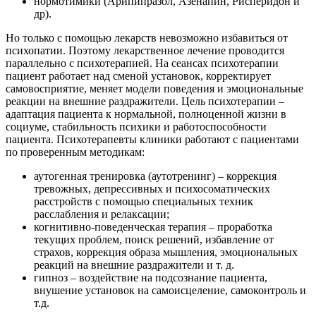
нормотимики (Арипипразол, Азенапин, Рисперидон и
др).
Но только с помощью лекарств невозможно избавиться от
психопатии. Поэтому лекарственное лечение проводится
параллельно с психотерапией. На сеансах психотерапии
пациент работает над сменой установок, корректирует
самовосприятие, меняет модели поведения и эмоциональные
реакции на внешние раздражители. Цель психотерапии –
адаптация пациента к нормальной, полноценной жизни в
социуме, стабильность психики и работоспособности
пациента. Психотерапевты клиники работают с пациентами
по проверенным методикам:
аутогенная тренировка (аутотренинг) – коррекция
тревожных, депрессивных и психосоматических
расстройств с помощью специальных техник
расслабления и релаксации;
когнитивно-поведенческая терапия – проработка
текущих проблем, поиск решений, избавление от
страхов, коррекция образа мышления, эмоциональных
реакций на внешние раздражители и т. д.
гипноз – воздействие на подсознание пациента,
внушение установок на самоисцеление, самоконтроль и
т.д.