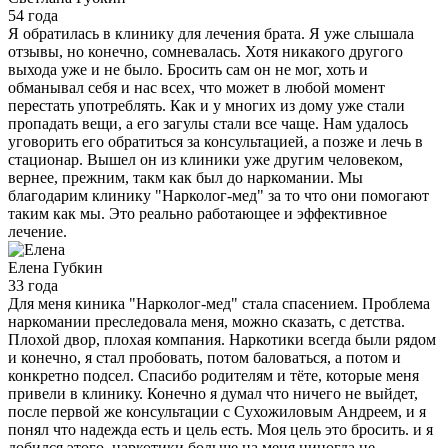
54 года
Я обратилась в клинику для лечения брата. Я уже слышала
отзывы, но конечно, сомневалась. Хотя никакого другого
выхода уже и не было. Бросить сам он не мог, хоть и
обманывал себя и нас всех, что может в любой момент
перестать употреблять. Как и у многих из дому уже стали
пропадать вещи, а его загулы стали все чаще. Нам удалось
уговорить его обратиться за консультацией, а позже и лечь в
стационар. Вышел он из клиники уже другим человеком,
вернее, прежним, такм как был до наркомании. Мы
благодарим клинику "Нарколог-мед" за то что они помогают
таким как мы. Это реально работающее и эффективное
лечение.
Елена
Губкин
33 года
Для меня киника "Нарколог-мед" стала спасением. Проблема
наркомании преследовала меня, можно сказать, с детства.
Плохой двор, плохая компания. Наркотики всегда были рядом
и конечно, я стал пробовать, потом баловаться, а потом и
конкретно подсел. Спасибо родителям и тёте, которые меня
привели в клинику. Конечно я думал что ничего не выйдет,
после первой же консультации с Сухожиловым Андреем, и я
понял что надежда есть и цель есть. Моя цель это бросить. и я
добился этого, наркотики больше на меня ниногда не