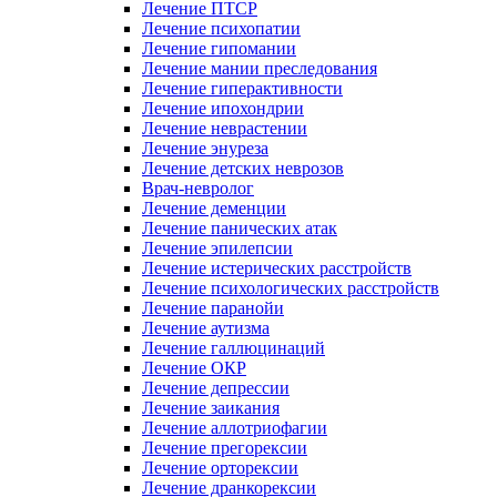
Лечение ПТСР
Лечение психопатии
Лечение гипомании
Лечение мании преследования
Лечение гиперактивности
Лечение ипохондрии
Лечение неврастении
Лечение энуреза
Лечение детских неврозов
Врач-невролог
Лечение деменции
Лечение панических атак
Лечение эпилепсии
Лечение истерических расстройств
Лечение психологических расстройств
Лечение паранойи
Лечение аутизма
Лечение галлюцинаций
Лечение ОКР
Лечение депрессии
Лечение заикания
Лечение аллотриофагии
Лечение прегорексии
Лечение орторексии
Лечение дранкорексии