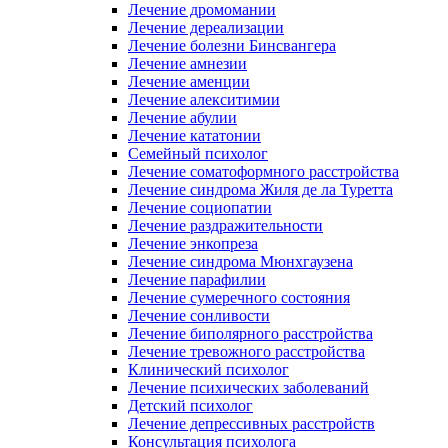
Лечение дромомании
Лечение дереализации
Лечение болезни Бинсвангера
Лечение амнезии
Лечение аменции
Лечение алекситимии
Лечение абулии
Лечение кататонии
Семейный психолог
Лечение соматоформного расстройства
Лечение синдрома Жиля де ла Туретта
Лечение социопатии
Лечение раздражительности
Лечение энкопреза
Лечение синдрома Мюнхгаузена
Лечение парафилии
Лечение сумеречного состояния
Лечение сонливости
Лечение биполярного расстройства
Лечение тревожного расстройства
Клинический психолог
Лечение психических заболеваний
Детский психолог
Лечение депрессивных расстройств
Консультация психолога