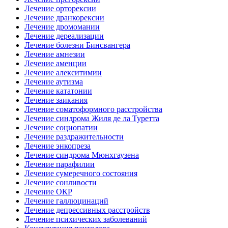
Лечение орторексии
Лечение дранкорексии
Лечение дромомании
Лечение дереализации
Лечение болезни Бинсвангера
Лечение амнезии
Лечение аменции
Лечение алекситимии
Лечение аутизма
Лечение кататонии
Лечение заикания
Лечение соматоформного расстройства
Лечение синдрома Жиля де ла Туретта
Лечение социопатии
Лечение раздражительности
Лечение энкопреза
Лечение синдрома Мюнхгаузена
Лечение парафилии
Лечение сумеречного состояния
Лечение сонливости
Лечение ОКР
Лечение галлюцинаций
Лечение депрессивных расстройств
Лечение психических заболеваний