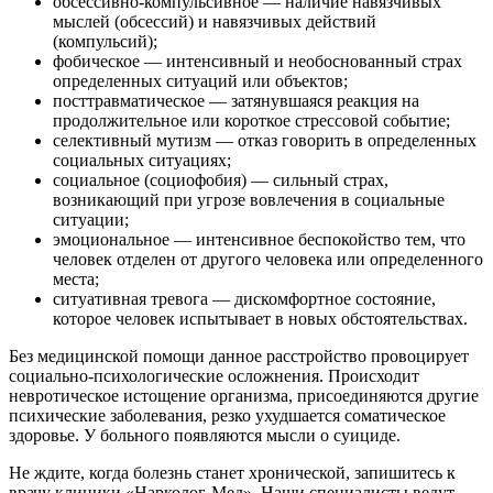
обсессивно-компульсивное — наличие навязчивых
мыслей (обсессий) и навязчивых действий
(компульсий);
фобическое — интенсивный и необоснованный страх
определенных ситуаций или объектов;
посттравматическое — затянувшаяся реакция на
продолжительное или короткое стрессовой событие;
селективный мутизм — отказ говорить в определенных
социальных ситуациях;
социальное (социофобия) — сильный страх,
возникающий при угрозе вовлечения в социальные
ситуации;
эмоциональное — интенсивное беспокойство тем, что
человек отделен от другого человека или определенного
места;
ситуативная тревога — дискомфортное состояние,
которое человек испытывает в новых обстоятельствах.
Без медицинской помощи данное расстройство провоцирует
социально-психологические осложнения. Происходит
невротическое истощение организма, присоединяются другие
психические заболевания, резко ухудшается соматическое
здоровье. У больного появляются мысли о суициде.
Не ждите, когда болезнь станет хронической, запишитесь к
врачу клиники «Нарколог-Мед». Наши специалисты ведут