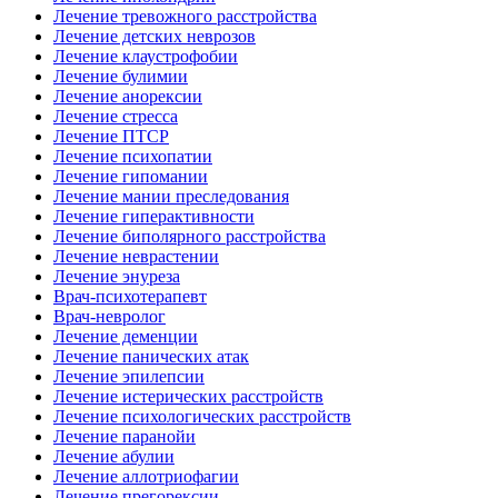
Лечение тревожного расстройства
Лечение детских неврозов
Лечение клаустрофобии
Лечение булимии
Лечение анорексии
Лечение стресса
Лечение ПТСР
Лечение психопатии
Лечение гипомании
Лечение мании преследования
Лечение гиперактивности
Лечение биполярного расстройства
Лечение неврастении
Лечение энуреза
Врач-психотерапевт
Врач-невролог
Лечение деменции
Лечение панических атак
Лечение эпилепсии
Лечение истерических расстройств
Лечение психологических расстройств
Лечение паранойи
Лечение абулии
Лечение аллотриофагии
Лечение прегорексии