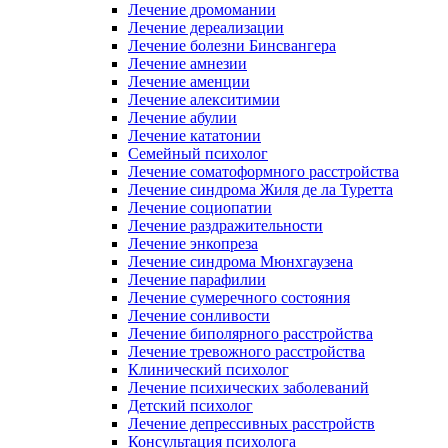
Лечение дромомании
Лечение дереализации
Лечение болезни Бинсвангера
Лечение амнезии
Лечение аменции
Лечение алекситимии
Лечение абулии
Лечение кататонии
Семейный психолог
Лечение соматоформного расстройства
Лечение синдрома Жиля де ла Туретта
Лечение социопатии
Лечение раздражительности
Лечение энкопреза
Лечение синдрома Мюнхгаузена
Лечение парафилии
Лечение сумеречного состояния
Лечение сонливости
Лечение биполярного расстройства
Лечение тревожного расстройства
Клинический психолог
Лечение психических заболеваний
Детский психолог
Лечение депрессивных расстройств
Консультация психолога