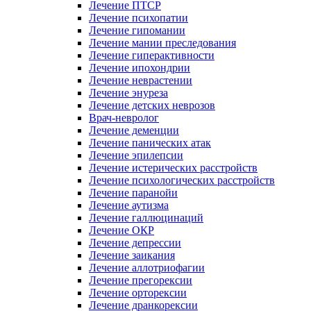
Лечение ПТСР
Лечение психопатии
Лечение гипомании
Лечение мании преследования
Лечение гиперактивности
Лечение ипохондрии
Лечение неврастении
Лечение энуреза
Лечение детских неврозов
Врач-невролог
Лечение деменции
Лечение панических атак
Лечение эпилепсии
Лечение истерических расстройств
Лечение психологических расстройств
Лечение паранойи
Лечение аутизма
Лечение галлюцинаций
Лечение ОКР
Лечение депрессии
Лечение заикания
Лечение аллотриофагии
Лечение прегорексии
Лечение орторексии
Лечение дранкорексии