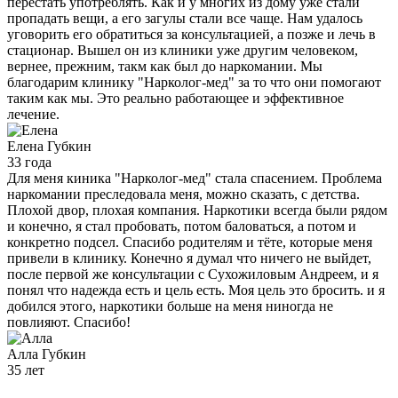
перестать употреблять. Как и у многих из дому уже стали
пропадать вещи, а его загулы стали все чаще. Нам удалось
уговорить его обратиться за консультацией, а позже и лечь в
стационар. Вышел он из клиники уже другим человеком,
вернее, прежним, такм как был до наркомании. Мы
благодарим клинику "Нарколог-мед" за то что они помогают
таким как мы. Это реально работающее и эффективное
лечение.
Елена
Губкин
33 года
Для меня киника "Нарколог-мед" стала спасением. Проблема
наркомании преследовала меня, можно сказать, с детства.
Плохой двор, плохая компания. Наркотики всегда были рядом
и конечно, я стал пробовать, потом баловаться, а потом и
конкретно подсел. Спасибо родителям и тёте, которые меня
привели в клинику. Конечно я думал что ничего не выйдет,
после первой же консультации с Сухожиловым Андреем, и я
понял что надежда есть и цель есть. Моя цель это бросить. и я
добился этого, наркотики больше на меня ниногда не
повлияют. Спасибо!
Алла
Губкин
35 лет