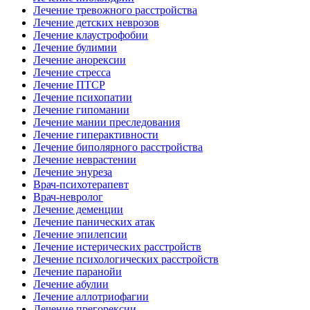
Лечение тревожного расстройства
Лечение детских неврозов
Лечение клаустрофобии
Лечение булимии
Лечение анорексии
Лечение стресса
Лечение ПТСР
Лечение психопатии
Лечение гипомании
Лечение мании преследования
Лечение гиперактивности
Лечение биполярного расстройства
Лечение неврастении
Лечение энуреза
Врач-психотерапевт
Врач-невролог
Лечение деменции
Лечение панических атак
Лечение эпилепсии
Лечение истерических расстройств
Лечение психологических расстройств
Лечение паранойи
Лечение абулии
Лечение аллотриофагии
Лечение прегорексии