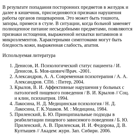
В результате попадания посторонних предметов в желудок и
далее в кишечник, присоединяются признаки нарушения
работы органов пищеварения. Это может быть тошнота,
запоры, примеси в стуле. В ситуации, когда больной заменяет
полноценное питание несъедобными предметами, появляются
признаки истощения, выраженной нехватки витаминов и
микроэлементов. Характерными симптомами могут быть
бледность кожи, выраженная слабость, апатия.
Используемая литература
Денисов, И. Психологический статус пациента / И.
Денисов, Б. Мов-шович//Врач. -2001.
Александров, А. А. Современная психотерапия / А. А.
Александров. СПб. : Питер, 2004.
Крылов, В. И. Аффективные нарушения у больных с
патологией пищевого поведения / В. И. Крылов // Соц.
и клин, психиатрия. 1994.
Лакосина, Н. Д. Медицинская психология / Н. Д.
Лакосина, Г. К.Ушаков. М. : Медицина, 1984.
Приленский, Б. Ю. Принципиальные подходы в
реабилитации пищевого зависимого поведения / Б. Ю.
Приленский, А. В. Приленская, И. И. Федорова, Д. В.
Култышев // Академ: журн. Зап. Сибири. 2006.