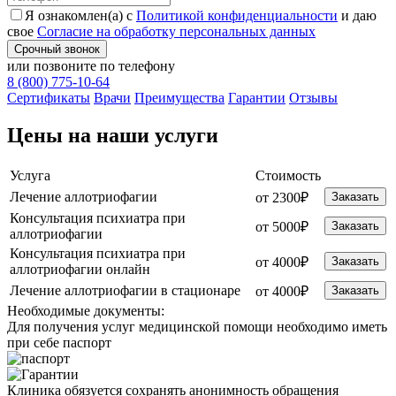
Я ознакомлен(а) с
Политикой конфиденциальности
и даю
свое
Согласие на обработку персональных данных
Срочный звонок
или позвоните по телефону
8 (800) 775-10-64
Cертификаты
Врачи
Преимущества
Гарантии
Отзывы
Цены на наши услуги
Услуга
Стоимость
Лечение аллотриофагии
от 2300₽
Заказать
Консультация психиатра при
от 5000₽
Заказать
аллотриофагии
Консультация психиатра при
от 4000₽
Заказать
аллотриофагии онлайн
Лечение аллотриофагии в стационаре
от 4000₽
Заказать
Необходимые
документы:
Для получения услуг медицинской помощи необходимо иметь
при себе паспорт
Клиника обязуется сохранять анонимность обращения