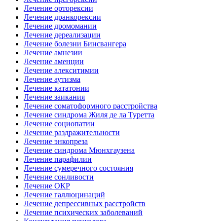
Лечение орторексии
Лечение дранкорексии
Лечение дромомании
Лечение дереализации
Лечение болезни Бинсвангера
Лечение амнезии
Лечение аменции
Лечение алекситимии
Лечение аутизма
Лечение кататонии
Лечение заикания
Лечение соматоформного расстройства
Лечение синдрома Жиля де ла Туретта
Лечение социопатии
Лечение раздражительности
Лечение энкопреза
Лечение синдрома Мюнхгаузена
Лечение парафилии
Лечение сумеречного состояния
Лечение сонливости
Лечение ОКР
Лечение галлюцинаций
Лечение депрессивных расстройств
Лечение психических заболеваний