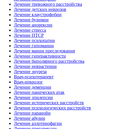
Лечение тревожного расстройства
Лечение детских неврозов
Лечение клаустрофобии
Лечение булимии
Лечение анорексии
Лечение стресса
Лечение ПТСР
Лечение психопатии
Лечение гипомании
Лечение мании преследования
Лечение гиперактивности
Лечение биполярного расстройства
Лечение неврастении
Лечение энуреза
Врач-психотерапевт
Врач-невролог
Лечение деменции
Лечение панических атак
Лечение эпилепсии
Лечение истерических расстройств
Лечение психологических расстройств
Лечение паранойи
Лечение абулии
Лечение аллотриофагии
Лечение прегорексии