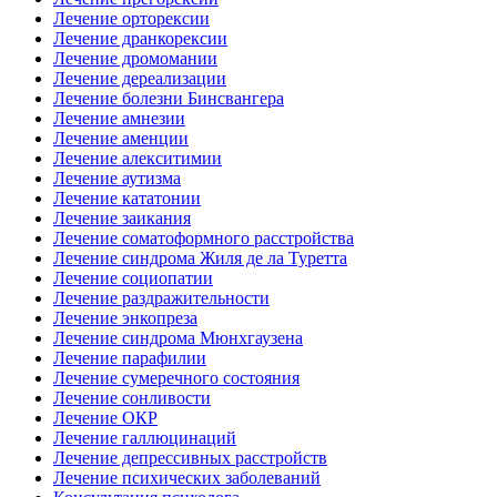
Лечение орторексии
Лечение дранкорексии
Лечение дромомании
Лечение дереализации
Лечение болезни Бинсвангера
Лечение амнезии
Лечение аменции
Лечение алекситимии
Лечение аутизма
Лечение кататонии
Лечение заикания
Лечение соматоформного расстройства
Лечение синдрома Жиля де ла Туретта
Лечение социопатии
Лечение раздражительности
Лечение энкопреза
Лечение синдрома Мюнхгаузена
Лечение парафилии
Лечение сумеречного состояния
Лечение сонливости
Лечение ОКР
Лечение галлюцинаций
Лечение депрессивных расстройств
Лечение психических заболеваний