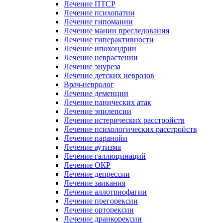
Лечение ПТСР
Лечение психопатии
Лечение гипомании
Лечение мании преследования
Лечение гиперактивности
Лечение ипохондрии
Лечение неврастении
Лечение энуреза
Лечение детских неврозов
Врач-невролог
Лечение деменции
Лечение панических атак
Лечение эпилепсии
Лечение истерических расстройств
Лечение психологических расстройств
Лечение паранойи
Лечение аутизма
Лечение галлюцинаций
Лечение ОКР
Лечение депрессии
Лечение заикания
Лечение аллотриофагии
Лечение прегорексии
Лечение орторексии
Лечение дранкорексии