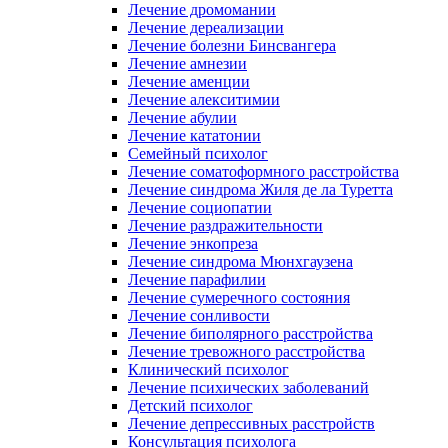
Лечение дромомании
Лечение дереализации
Лечение болезни Бинсвангера
Лечение амнезии
Лечение аменции
Лечение алекситимии
Лечение абулии
Лечение кататонии
Семейный психолог
Лечение соматоформного расстройства
Лечение синдрома Жиля де ла Туретта
Лечение социопатии
Лечение раздражительности
Лечение энкопреза
Лечение синдрома Мюнхгаузена
Лечение парафилии
Лечение сумеречного состояния
Лечение сонливости
Лечение биполярного расстройства
Лечение тревожного расстройства
Клинический психолог
Лечение психических заболеваний
Детский психолог
Лечение депрессивных расстройств
Консультация психолога